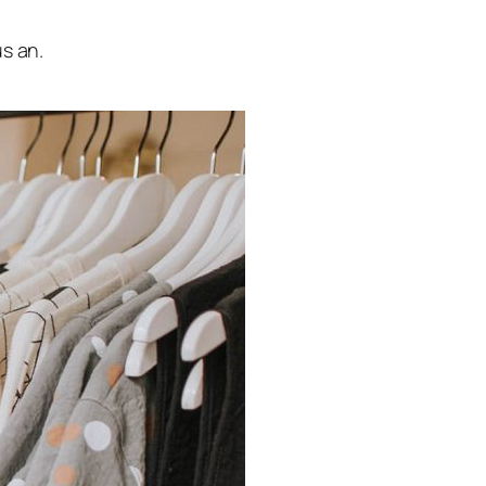
.
s an.