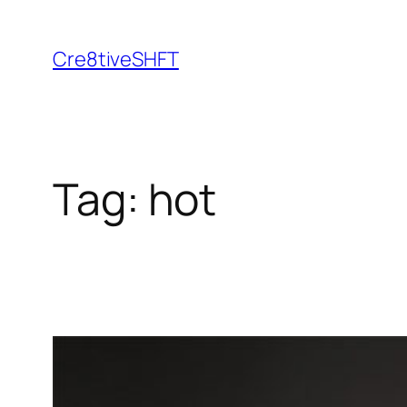
Skip
to
Cre8tiveSHFT
content
Tag:
hot