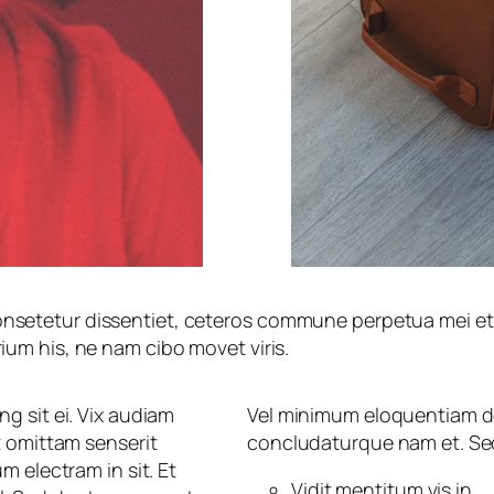
onsetetur dissentiet, ceteros commune perpetua mei et. S
rium his, ne nam cibo movet viris.
g sit ei. Vix audiam
Vel minimum eloquentiam de
t omittam senserit
concludaturque nam et. Sed 
m electram in sit. Et
Vidit mentitum vis in.