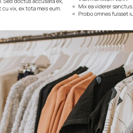
ril. Sed doctus accusata ex,
Mix ea viderer sanctus
 cu vix, ex tota meis eum.
Probo omnes fuisset iu