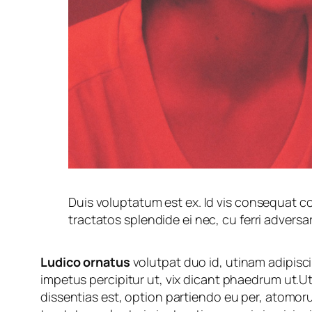
Duis voluptatum est ex. Id vis consequat c
tractatos splendide ei nec, cu ferri adversa
Ludico ornatus
volutpat duo id, utinam adipiscin
impetus percipitur ut, vix dicant phaedrum ut.U
dissentias est, option partiendo eu per, atomoru