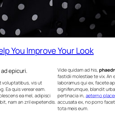
lp You Improve Your Look
Vide quidam ad his,
phaedr
ad epicuri.
fastidii molestiae te vix. 
t voluptatibus
, vis ut
laboramus qui ex, facete ap
g. Ea quis verear eam.
signiferumque, blandit urban
escens ea mel, adipisci
pertinacia in,
aeterno place
bit, nam an zril expetendis.
accusata ex, no porro facet
tota meis eum.