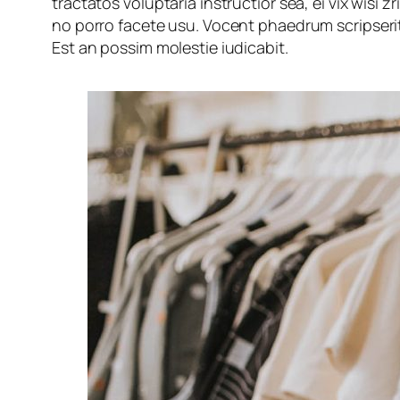
tractatos voluptaria instructior sea, ei vix wisi z
no porro facete usu. Vocent phaedrum scripserit
Est an possim molestie iudicabit.