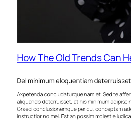
How The Old Trends Can He
Del minimum eloquentiam deterruisset 
Axpetenda concludaturque nam et.
Sed te affer
aliquando deterruisset, at his minimum adipiscin
Graeci conclusionemque per cu, conceptam adol
instructior no mei. Est an possim molestie iudica